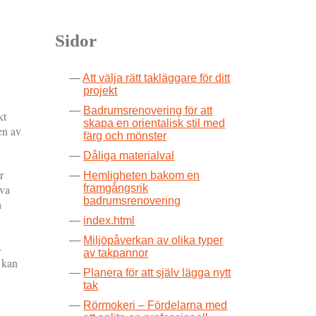
Sidor
Att välja rätt takläggare för ditt
projekt
Badrumsrenovering för att
kt
skapa en orientalisk stil med
en av
färg och mönster
Dåliga materialval
r
Hemligheten bakom en
äva
framgångsrik
badrumsrenovering
h
index.html
Miljöpåverkan av olika typer
-
av takpannor
 kan
Planera för att själv lägga nytt
tak
Rörmokeri – Fördelarna med