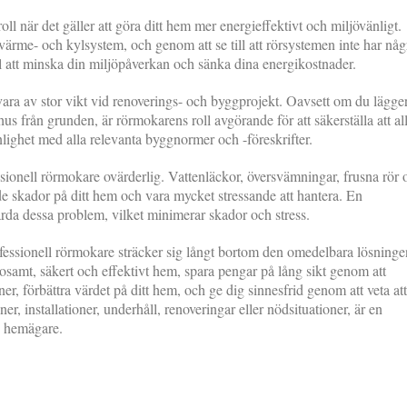
l när det gäller att göra ditt hem mer energieffektivt och miljövänligt.
 värme- och kylsystem, och genom att se till att rörsystemen inte har någ
ill att minska din miljöpåverkan och sänka dina energikostnader.
ra av stor vikt vid renoverings- och byggprojekt. Oavsett om du lägger 
hus från grunden, är rörmokarens roll avgörande för att säkerställa att all
nlighet med alla relevanta byggnormer och -föreskrifter.
essionell rörmokare ovärderlig. Vattenläckor, översvämningar, frusna rör 
e skador på ditt hem och vara mycket stressande att hantera. En
ärda dessa problem, vilket minimerar skador och stress.
fessionell rörmokare sträcker sig långt bortom den omedelbara lösninge
sosamt, säkert och effektivt hem, spara pengar på lång sikt genom att
, förbättra värdet på ditt hem, och ge dig sinnesfrid genom att veta att 
r, installationer, underhåll, renoveringar eller nödsituationer, är en
e hemägare.