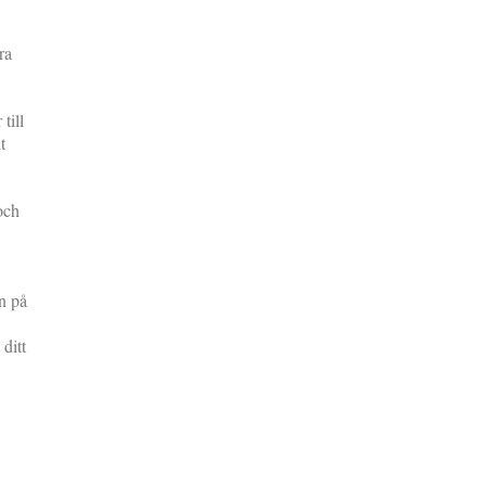
ra
till
t
och
n på
ditt